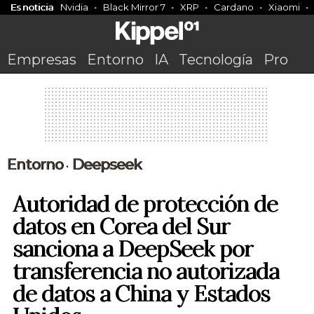
Es noticia
Nvidia
Black Mirror 7
XRP
Cardano
Xiaomi
Empresas
Entorno
IA
Tecnología
Pro
Entorno
Deepseek
•
Autoridad de protección de
datos en Corea del Sur
sanciona a DeepSeek por
transferencia no autorizada
de datos a China y Estados