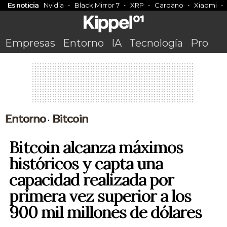
Es noticia
Nvidia
Black Mirror 7
XRP
Cardano
Xiaomi
Empresas
Entorno
IA
Tecnología
Pro
Entorno
Bitcoin
•
Bitcoin alcanza máximos
históricos y capta una
capacidad realizada por
primera vez superior a los
900 mil millones de dólares