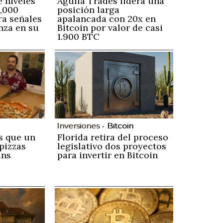
 niveles
Águila Trades lidera una
0,000
posición larga
ra señales
apalancada con 20x en
nza en su
Bitcoin por valor de casi
1.900 BTC
Inversiones
Bitcoin
s que un
Florida retira del proceso
pizzas
legislativo dos proyectos
ins
para invertir en Bitcoin