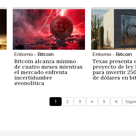
Entorno
Bitcoin
Entorno
Bitcoin
Bitcoin alcanza mínimo
Texas presenta e
de cuatro meses mientras
proyecto de ley
el mercado enfrenta
para invertir 25
incertidumbre
de dólares en bi
geopolítica
1
2
3
4
5
6
Sigui