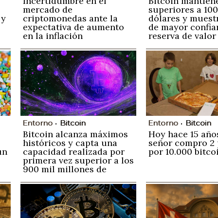
Incertidumbre en el
Bitcoin mantiene
mercado de
superiores a 10
 y
criptomonedas ante la
dólares y muest
expectativa de aumento
de mayor confia
en la inflación
reserva de valor
estadounidense.
Entorno
Bitcoin
Entorno
Bitcoin
Bitcoin alcanza máximos
Hoy hace 15 año
históricos y capta una
señor compro 2 
ún
capacidad realizada por
por 10.000 bitco
primera vez superior a los
900 mil millones de
dólares