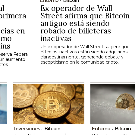
Entorno
Bitcoin
al
Ex operador de Wall
 primera
Street afirma que Bitcoin
antiguo está siendo
cias en
robado de billeteras
omo
inactivas
ins
Un ex operador de Wall Street sugiere que
Bitcoins inactivos están siendo adquiridos
eserva Federal
clandestinamente, generando debate y
e un aumento
escepticismo en la comunidad cripto.
ctos
Inversiones
Bitcoin
Entorno
Bitcoin