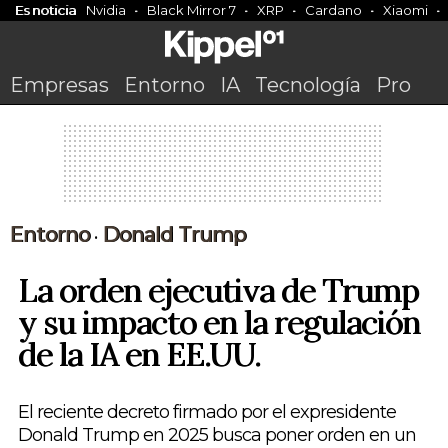
Es noticia
Nvidia
Black Mirror 7
XRP
Cardano
Xiaomi
Empresas
Entorno
IA
Tecnología
Pro
Entorno
Donald Trump
•
La orden ejecutiva de Trump
y su impacto en la regulación
de la IA en EE.UU.
El reciente decreto firmado por el expresidente
Donald Trump en 2025 busca poner orden en un