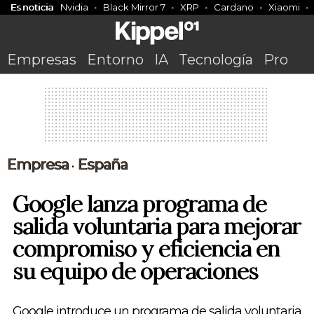
Es noticia
Nvidia
Black Mirror 7
XRP
Cardano
Xiaomi
Empresas
Entorno
IA
Tecnología
Pro
Empresa
España
•
Google lanza programa de
salida voluntaria para mejorar
compromiso y eficiencia en
su equipo de operaciones
Google introduce un programa de salida voluntaria