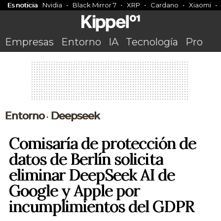
Es noticia
Nvidia
Black Mirror 7
XRP
Cardano
Xiaomi
Empresas
Entorno
IA
Tecnología
Pro
Entorno
Deepseek
•
Comisaría de protección de
datos de Berlín solicita
eliminar DeepSeek AI de
Google y Apple por
incumplimientos del GDPR