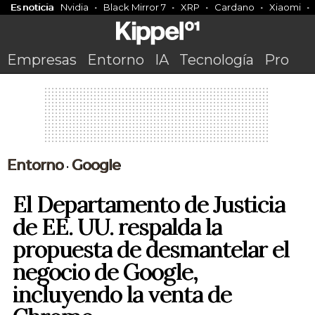
Es noticia
Nvidia
Black Mirror 7
XRP
Cardano
Xiaomi
Empresas
Entorno
IA
Tecnología
Pro
Entorno
Google
•
El Departamento de Justicia
de EE. UU. respalda la
propuesta de desmantelar el
negocio de Google,
incluyendo la venta de