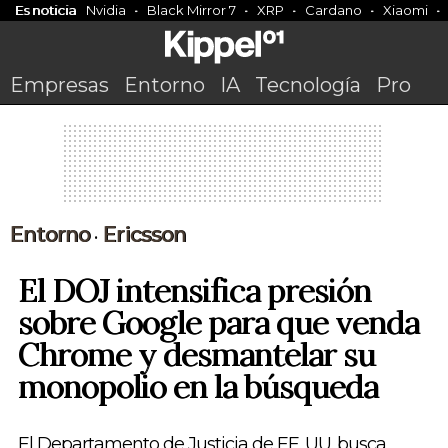
Es noticia
Nvidia
Black Mirror 7
XRP
Cardano
Xiaomi
Empresas
Entorno
IA
Tecnología
Pro
Entorno
Ericsson
•
El DOJ intensifica presión
sobre Google para que venda
Chrome y desmantelar su
monopolio en la búsqueda
El Departamento de Justicia de EE. UU. busca