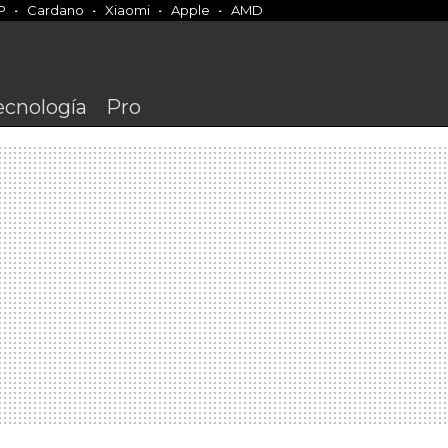
P
Cardano
Xiaomi
Apple
AMD
ecnología
Pro