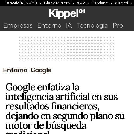
Es noticia
Nvidia
Black Mirror 7
XRP
Cardano
Xiaomi
Empresas
Entorno
IA
Tecnología
Pro
Entorno
Google
•
Google enfatiza la
inteligencia artificial en sus
resultados financieros,
dejando en segundo plano su
motor de búsqueda