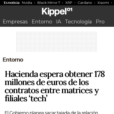
Es noticia
Nvidia
Black Mirror 7
XRP
Cardano
Xiaomi
Empresas
Entorno
IA
Tecnología
Pro
Entorno
Hacienda espera obtener 178
millones de euros de los
contratos entre matrices y
filiales ‘tech’
El Gobierno planea sacar tajada de la relación