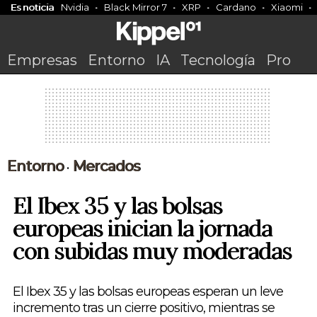
Es noticia
Nvidia
Black Mirror 7
XRP
Cardano
Xiaomi
Empresas
Entorno
IA
Tecnología
Pro
Entorno
Mercados
•
El Ibex 35 y las bolsas
europeas inician la jornada
con subidas muy moderadas
El Ibex 35 y las bolsas europeas esperan un leve
incremento tras un cierre positivo, mientras se