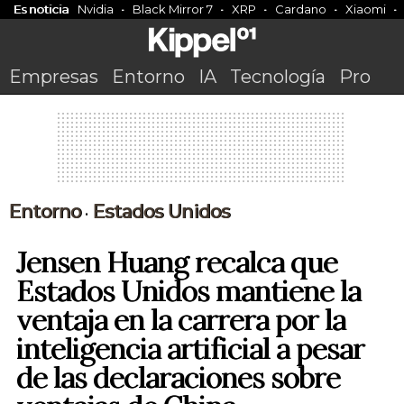
Es noticia
Nvidia
Black Mirror 7
XRP
Cardano
Xiaomi
Empresas
Entorno
IA
Tecnología
Pro
Entorno
Estados Unidos
•
Jensen Huang recalca que
Estados Unidos mantiene la
ventaja en la carrera por la
inteligencia artificial a pesar
de las declaraciones sobre