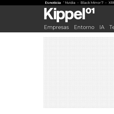
Es noticia
Nvidia
Black Mirror 7
XR
Empresas
Entorno
IA
T