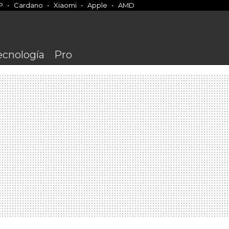
P
Cardano
Xiaomi
Apple
AMD
ecnología
Pro