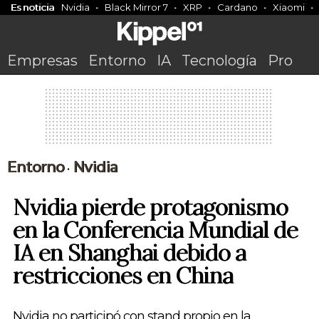
Es noticia
Nvidia
Black Mirror 7
XRP
Cardano
Xiaomi
Empresas
Entorno
IA
Tecnología
Pro
Entorno
Nvidia
•
Nvidia pierde protagonismo
en la Conferencia Mundial de
IA en Shanghai debido a
restricciones en China
Nvidia no participó con stand propio en la