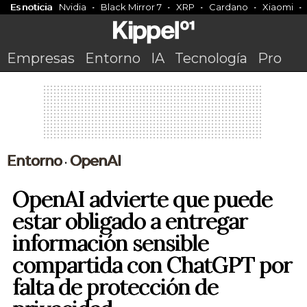
Es noticia
Nvidia
Black Mirror 7
XRP
Cardano
Xiaomi
Empresas
Entorno
IA
Tecnología
Pro
Entorno
OpenAI
•
OpenAI advierte que puede
estar obligado a entregar
información sensible
compartida con ChatGPT por
falta de protección de