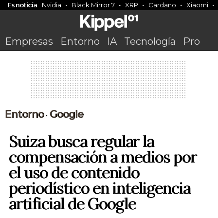
Es noticia
Nvidia
Black Mirror 7
XRP
Cardano
Xiaomi
Empresas
Entorno
IA
Tecnología
Pro
Entorno
Google
•
Suiza busca regular la
compensación a medios por
el uso de contenido
periodístico en inteligencia
artificial de Google