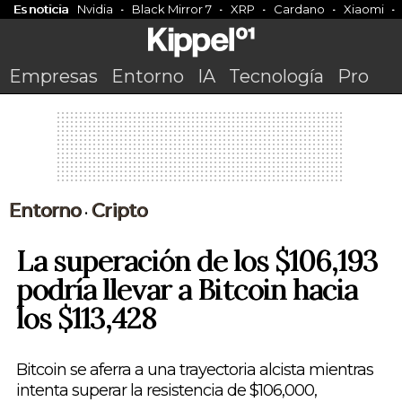
Es noticia
Nvidia
Black Mirror 7
XRP
Cardano
Xiaomi
Empresas
Entorno
IA
Tecnología
Pro
Entorno
Cripto
•
La superación de los $106,193
podría llevar a Bitcoin hacia
los $113,428
Bitcoin se aferra a una trayectoria alcista mientras
intenta superar la resistencia de $106,000,