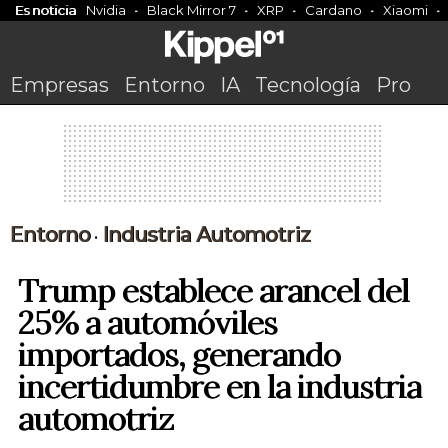
Es noticia
Nvidia
Black Mirror 7
XRP
Cardano
Xiaomi
Empresas
Entorno
IA
Tecnología
Pro
Entorno
Industria Automotriz
•
Trump establece arancel del
25% a automóviles
importados, generando
incertidumbre en la industria
automotriz