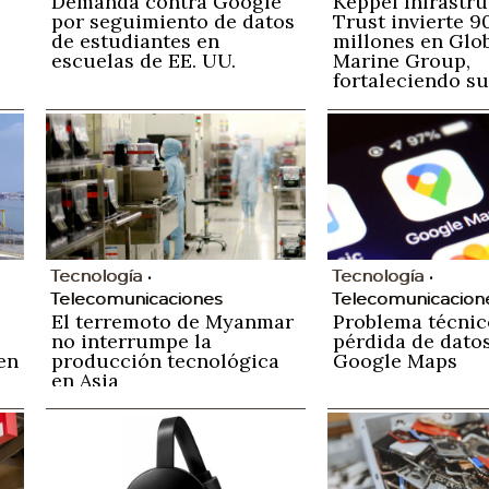
Demanda contra Google
Keppel Infrastr
por seguimiento de datos
Trust invierte 9
de estudiantes en
millones en Glo
escuelas de EE. UU.
Marine Group,
fortaleciendo su
en la conectivid
submarina
Tecnología
Tecnología
Telecomunicaciones
Telecomunicacion
El terremoto de Myanmar
Problema técnic
no interrumpe la
pérdida de dato
en
producción tecnológica
Google Maps
en Asia