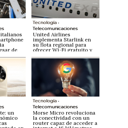
Tecnología
es
Telecomunicaciones
 italianos
United Airlines
martphone
implementa Starlink en
ia
su flota regional para
esar de
ofrecer Wi-Fi gratuito y
d
rápido a sus pasajeros
Tecnología
es
Telecomunicaciones
te: un
Morse Micro revoluciona
onómico
la conectividad con un
cas
router capaz de acceder a