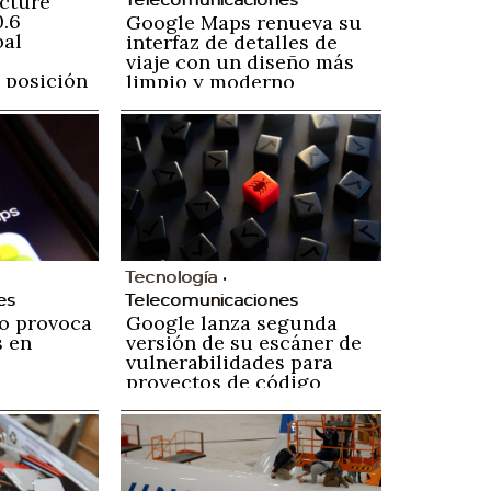
ucture
0.6
Google Maps renueva su
bal
interfaz de detalles de
viaje con un diseño más
 posición
limpio y moderno
ad
Tecnología
es
Telecomunicaciones
o provoca
Google lanza segunda
s en
versión de su escáner de
vulnerabilidades para
proyectos de código
abierto