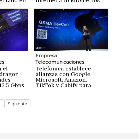
entado en
internet a 16 kilómetros
de distancia
Empresa
es
Telecomunicaciones
 el
Telefónica establece
dragon
alianzas con Google,
ades
Microsoft, Amazon,
12,5 Gbps
TikTok y Cabify para
impulsar su proyecto
'Open Gateway'
Siguiente