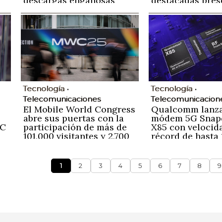
descargas engañosas
destacadas pres
el MWC 2025
Tecnología
Tecnología
Telecomunicaciones
Telecomunicacion
El Mobile World Congress
Qualcomm lanza
abre sus puertas con la
módem 5G Snap
WC
participación de más de
X85 con velocid
101,000 visitantes y 2,700
récord de hasta 
expositores
1
2
3
4
5
6
7
8
9