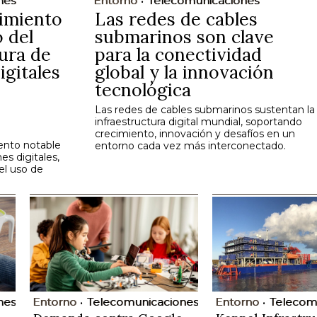
nes
Entorno
Telecomunicaciones
imiento
Las redes de cables
 del
submarinos son clave
ura de
para la conectividad
gitales
global y la innovación
tecnológica
Las redes de cables submarinos sustentan la
infraestructura digital mundial, soportando
crecimiento, innovación y desafíos en un
ento notable
entorno cada vez más interconectado.
es digitales,
el uso de
nes
Entorno
Telecomunicaciones
Entorno
Telecom