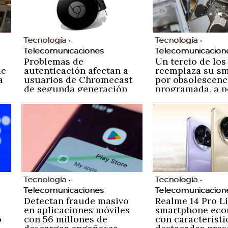
Tecnología
Tecnología
Telecomunicaciones
Telecomunicacion
Problemas de
Un tercio de los
de
autenticación afectan a
reemplaza su s
a
usuarios de Chromecast
por obsolescenc
de segunda generación
programada, a p
su funcionalida
Tecnología
Tecnología
Telecomunicaciones
Telecomunicacion
Detectan fraude masivo
Realme 14 Pro Li
en aplicaciones móviles
smartphone ec
o
con 56 millones de
con característi