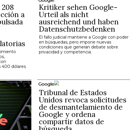
Google
s 208
Kritiker sehen Google-
cción a
Urteil als nicht
pulsada
ausreichend und haben
Datenschutzbedenken
El fallo judicial mantiene a Google con poder
latorias
en búsquedas, pero impone nuevas
condiciones que generan debate sobre
cimiento
privacidad y competencia.
os,
 con
s 400 dólares
Google
Tribunal de Estados
Unidos revoca solicitudes
de desmantelamiento de
Google y ordena
compartir datos de
búsqueda