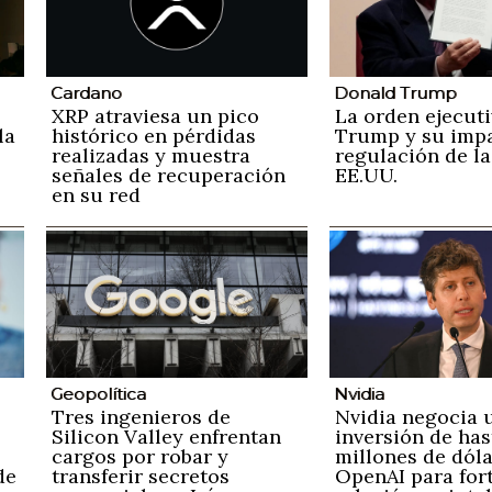
Cardano
Donald Trump
XRP atraviesa un pico
La orden ejecuti
la
histórico en pérdidas
Trump y su impa
realizadas y muestra
regulación de la
señales de recuperación
EE.UU.
en su red
Geopolítica
Nvidia
Tres ingenieros de
Nvidia negocia 
Silicon Valley enfrentan
inversión de has
cargos por robar y
millones de dól
de
transferir secretos
OpenAI para for