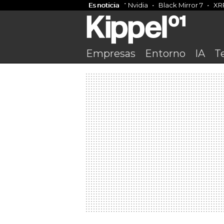
Es noticia
Nvidia
Black Mirror 7
XR
Empresas
Entorno
IA
T