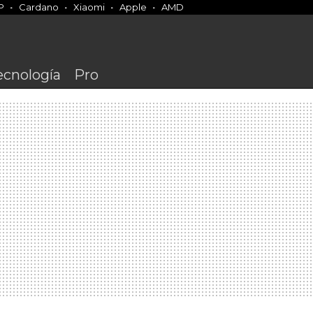
P
Cardano
Xiaomi
Apple
AMD
ecnología
Pro