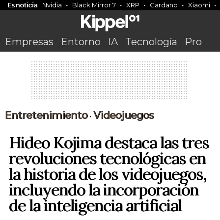
Es noticia
Nvidia
Black Mirror 7
XRP
Cardano
Xiaomi
Empresas
Entorno
IA
Tecnología
Pro
Entretenimiento
Videojuegos
•
Hideo Kojima destaca las tres
revoluciones tecnológicas en
la historia de los videojuegos,
incluyendo la incorporación
de la inteligencia artificial