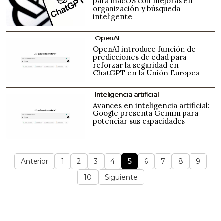
para macOS con mejoras en
organización y búsqueda
inteligente
OpenAI
OpenAI introduce función de
predicciones de edad para
reforzar la seguridad en
ChatGPT en la Unión Europea
Inteligencia artificial
Avances en inteligencia artificial:
Google presenta Gemini para
potenciar sus capacidades
Anterior
1
2
3
4
5
6
7
8
9
10
Siguiente