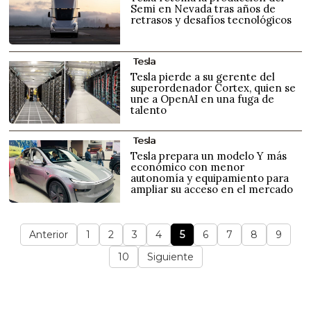
Semi en Nevada tras años de
retrasos y desafíos tecnológicos
Tesla
Tesla pierde a su gerente del
superordenador Cortex, quien se
une a OpenAI en una fuga de
talento
Tesla
Tesla prepara un modelo Y más
económico con menor
autonomía y equipamiento para
ampliar su acceso en el mercado
Anterior
1
2
3
4
5
6
7
8
9
10
Siguiente